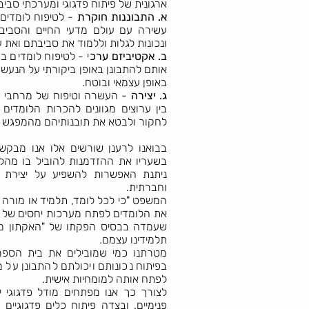
ארגונית של פיתוח פדגוגי ומערכתי סביב 
א. התבוננות חוקרת
- לטיפוח לומדים 
עשירה עם עולם מדעי החיים והסבי
ונכונות לגלות וללמוד את סביבתם ואת
ב. אקטיביזם ערכ
י - לטיפוח לומדים 
אותם להתבונן באופן ביקורתי על הנעשה
באופן עצמאי ובוטח.
ג. יצירה
- העשרה וטיפוח של מרחבי ה
בין ערוצים מגוונים להכרות הלומדים 
לחקור ולבטא את תובנותיהם מהמפגש עם
בבואנו לרענן שורשים אלו אנו מבקשי
בשעריו את ההזדמנות להוביל בו מה
ניתנת האפשרות להשפיע על יצירת ה
וחברתית.
המשפט "כי לכל לומד, תלמיד או מורה מ
את הלומדים לפתח מערכות יחסים של למ
שעמדה בבסיס הפקתו של "האקתון מעצ
תלמידינו עצמם.
מטרתנו כמי שמובילים את בית הספר 
בפיתוח נכונותם ויכולתם להתבונן ע
לפתח אותה למומחיות אישית.
לצורך כך אנו מפתחים מודל פדגוגי י
פנימיים. ובצדה פיתוח כלים פדגוגיים