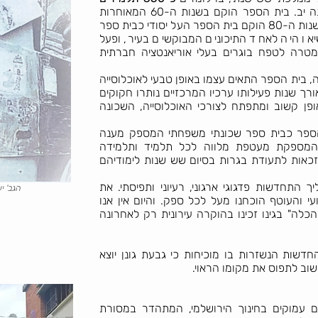
תקניות מכיתה ז ועד כיתה יב. בית הספר הוקם בשנות ה-60 המאוחרות
ז"ל. בשנות ה-80 הוקם בית הספר העל יסודי כבית ספר
או היה לאחד התיכונים המבוקשים בעיר, ופעל
מטרה לטפח בוגרים בעלי אוריאנטציה חברתית
, בית הספר התאים עצמו באופן טבעי לאוכלוסייה
ורך שנות פעילותו ערכיו המרכזיים נותרו חקוקים
ופן קשוב ומתפתח לצורכי האוכלוסייה, השכונה
הספר כבית ספר שכונתי משפחתי המספק מענה
ת המספקת מעטפת מלווה לכל תלמיד ותלמידה
90 מבוגריה עם זכאות לתעודת בגרות בסיום שש שנות לימודיהם
 התחדשות פדגוגי ארגוני, רעיוני ותפיסתי. את
הגב' י
עי והעוטף הוכחנו מעל לכל ספק. והיום אין אנו
כלה" בגינו זכינו בהוקרה עירונית רק לאחרונה
דשות הנשזרות בו מוכיחות כי גבעת גונן יוצא
שוב לתפוס את מקומו הראוי.
ם עמוקים בחינוך הירושלמי, המתהדר במסורת