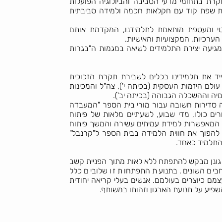
קרת בתחומי מדעי הסביבה והביולוגיה הפועלות
בת שפת קוד עם חקלאות חכמה ולמידה סביבתית
טי ומעטפת מותאמת לתלמידנו, המקדמת אותם
הערכיות, המקצועיות והאישיות.
גיעה יצירת התלמידים לשיאה במגמות ה"בגרות
ד את תלמידינו בכלים לשבירת תקרת הזכוכית
לם היזמות העסקית (בכיתה י'), צה"ל והמכינות
יה וההשכלה הגבוהה (בכיתה יב').
סדירות חשובה עבור מורי בית הספר "המעבדה
רים כולו, מדי שבוע, לשעתיים מלאות של פיתוח
נות המאפשרות למידת עמיתים עשירה והמשך פיתוח
ת להפוך את חווית הלמידה בבית הספר ל"קרנבל"
התלמיד כאחד.
ת גונן מבקש להתפתח ללא לאות מתוך הפניית קשב
ים השונים. בתנועת התפתחות זו שלובים כלל
צמם כיוצרים בעולמם. אנשים בעלי קריאה יחודית
פיע על תנועת הארגון וזהותו במשותף.