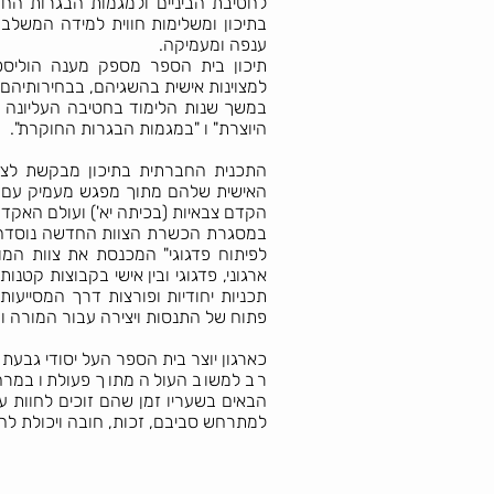
לחטיבת הביניים ולמגמות הבגרות החו
בתיכון ומשלימות חווית למידה המשל
ענפה ומעמיקה.
תיכון בית הספר מספק מענה הוליס
למצוינות אישית בהשגיהם, בבחירותיהם 
במשך שנות הלימוד בחטיבה העליונה מ
היוצרת" ו "במגמות הבגרות החוקרת".
התכנית החברתית בתיכון מבקשת לציי
האישית שלהם מתוך מפגש מעמיק עם עו
הקדם צבאיות (בכיתה יא') ועולם האקדמ
במסגרת הכשרת הצוות החדשה נוסדה 
לפיתוח פדגוגי" המכנסת את צוות המו
ארגוני, פדגוגי ובין אישי בקבוצות קט
תכניות יחודיות ופורצות דרך המסייעו
פתוח של התנסות ויצירה עבור המורה ו
כארגון יוצר בית הספר העל יסודי גבע
רב למשוב העולה מתוך פעולתו במרחב
הבאים בשעריו זמן שהם זוכים לחוות ע
למתרחש סביבם, זכות, חובה ויכולת להש