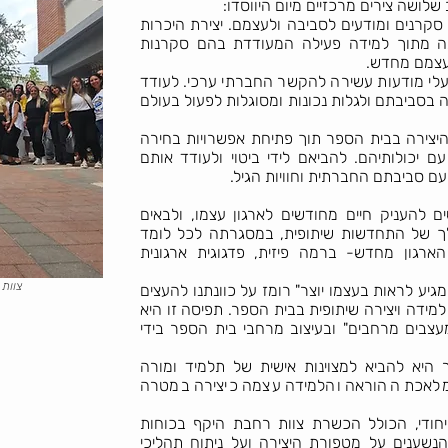
שלושה צירים מרכזיים מיום היווסדו:
סקרנים ומודעים לסביבה ולעצמם. יצירת היכרות
בה מתוך למידה פעילה המעודדת בהם סקרנות
 עצמם מחדש.
בעלי מודעות עשירה להקשר החברתי ערכי. לעודד
 בסביבתם ולגלות נכונות ומסוגלות לפעול בעולם
יצירה בבית הספר תוך פתיחת אפשרויות בחירה
עם יכולותיהם. להביאם לידי ביטוי ולעודד אותם
 סביבתם החברתית וחוויות הגיל.
ם להעניק חיים מחודשים לארגון עצמו, ולבאים
לך של התחדשות שיתופית, במסגרתה לכל לומד
ארגון מחדש- ברמה פיזית, פדגוגית ארגונית
צוות
גיע לראות בעצמו יוצר" רומז על כוונתנו להעצים
ידה ויצירה שיתופית בבית הספר. תפיסה זו היא
בים מרחבים" ובעיצוב מרחבי בית הספר בידי
היא להביא למצוינות אישית של תלמיד ומורה
ל מלאכת ההוראה והלמידה עצמה כיצירה במטרה
יחודי, הכולל הכשרת צוות רחבת היקף בכוחות
 הנשענים על מטפורת היצירה ועל ניתוח תהליכי