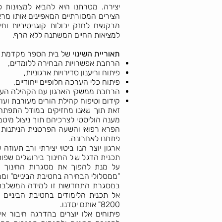
יצירה. מטרתנו היא להביא למצוינות
הצירים המסורתיים המאפיינים אותו מראש
מבקשים לחזק יכולות קוגניטיביות ומי
למציאות החיים המשתנה ללא הרף.​
תאוריית השינוי
של בית הספר מקדמת פית
הרחבת אפשרויות הבחירה ללומדים,
פיתוח וריענון סדירויות ארגוניות,
פיתוח כלי הערכה חלופיים ייחודיים,
הרחבת ממשקי הארגון עם הקהילה העו
קידום וטיפוח קהילת הורים מעורבת ועוד 
זאת תוך שאנו מחזיקים במודל התפתחו
מענה הוליסטי לצרכיהם תוך ניצול מיט
הפרא רפואי והשעה הפרטנית הניתנות 
פתחנו לאחרונה.
ארגון יוצר הנו ביטוי יצירתי ורב תעו
תכנית הדגל של החינוך בירושלים שפות
על מנת להפוך את מסגרות החינוך ב
"ממסלולי הבחירה בחטיבת הביניים" וממי
במסגרת התחדשות זו למידה המשלבת ב
אל תכנית הלימודים בחטיבת הביניים 
8200" אותם יסדנו.
פיתוחים אלו יוצרים בהדרגה חיבור אינ