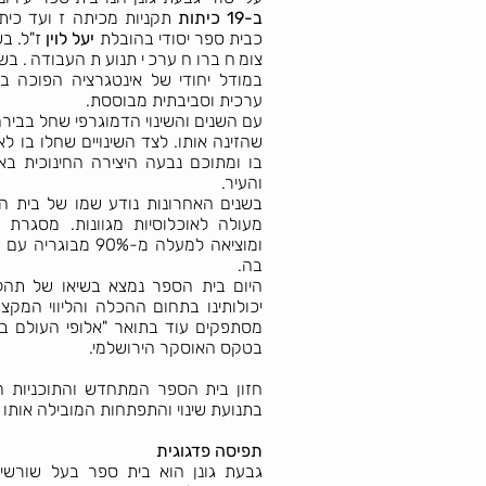
ב-19 כיתות
כבית ספר יסודי בהובלת
יעל לוין
צומח ברוח ערכי תנועת העבודה. בשי
במודל יחודי של אינטגרציה הפוכה ב
ערכית וסביבתית מבוססת.
עם השנים והשינוי הדמוגרפי שחל בבירה
שהזינה אותו. לצד השינויים שחלו בו לא
בו ומתוכם נבעה היצירה החינוכית בא
והעיר.
בשנים האחרונות נודע שמו של בית 
מעולה לאוכלוסיות מגוונות. מסגר
ומוציאה למעלה מ-%
בה.
היום בית הספר נמצא בשיאו של תהליך
יכולותינו בתחום ההכלה והליווי המקצו
מסתפקים עוד בתואר "אלופי העולם בה
בטקס האוסקר הירושלמי.
חזון בית הספר המתחדש והתוכניות הח
בתנועת שינוי והתפתחות המובילה אותו 
תפיסה פדגוגית
גבעת גונן הוא בית ספר בעל שורשי