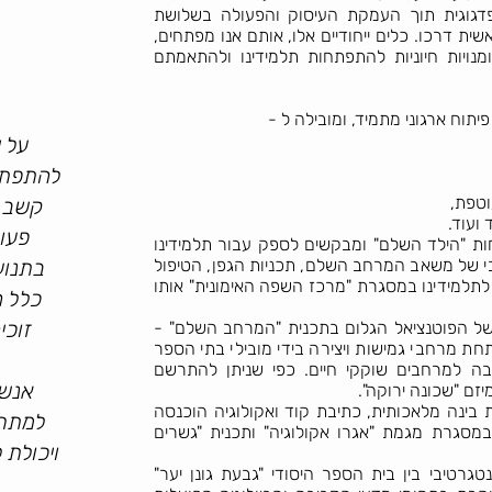
 פדגוגית תוך העמקת העיסוק והפעולה בשלושת
ית דרכו. כלים ייחודיים אלו, אותם אנו מפתחים,
ומנויות חיוניות להתפתחות תלמידינו ולהתאמתם
וח ארגוני מתמיד, ומובילה ל -
על י
להתפתח
טפת,
קשב ר
ועוד.
פעול
ת "הילד השלם" ומבקשים לספק עבור תלמידינו
בי של משאב המרחב השלם, תכניות הגפן, הטיפול
בתנוע
לתלמידינו במסגרת "מרכז השפה האימונית" אותו
כלל ה
זוכי
זה של הפוטנציאל הגלום בתכנית "המרחב השלם" -
חת מרחבי גמישות ויצירה בידי מובילי בתי הספר
ה למרחבים שוקקי חיים. כפי שניתן להתרשם
אנשי
זם "שכונה ירוקה".
ינה מלאכותית, כתיבת קוד ואקולוגיה הוכנסה
למתרח
במסגרת מגמת "אגרו אקולוגיה" ותכנית "גשרים
ויכולת 
טגרטיבי בין בית הספר היסודי "גבעת גונן יער"